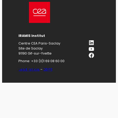
IRAMIS
Institut
LinkedIn
Centre CEA Paris-Saclay
YouTube
Site de Saclay
Facebook
91190 Gif-sur-Yvette
Phone: +33 (0)1 69 08 60 00
Legal notices
–
GDPR