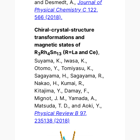
and Desmedt, A.,
Journal of
Physical Chemistry C
122,
566 (2018).
Chiral-crystal-structure
transformations and
magnetic states of
R
Rh
Sn
(R=La and Ce)
,
3
4
13
Suyama, K., Iwasa, K.,
Otomo, Y., Tomiyasu, K.,
Sagayama, H., Sagayama, R.,
Nakao, H., Kumai, R.,
Kitajima, Y., Damay, F.,
Mignot, J. M., Yamada, A.,
Matsuda, T. D., and Aoki, Y.,
Physical Review B
97,
235138 (2018)