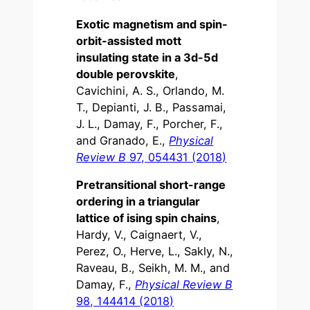
Exotic magnetism and spin-
orbit-assisted mott
insulating state in a 3d-5d
double perovskite
,
Cavichini, A. S., Orlando, M.
T., Depianti, J. B., Passamai,
J. L., Damay, F., Porcher, F.,
and Granado, E.,
Physical
Review B
97, 054431 (2018)
Pretransitional short-range
ordering in a triangular
lattice of ising spin chains
,
Hardy, V., Caignaert, V.,
Perez, O., Herve, L., Sakly, N.,
Raveau, B., Seikh, M. M., and
Damay, F.,
Physical Review B
98, 144414 (2018)