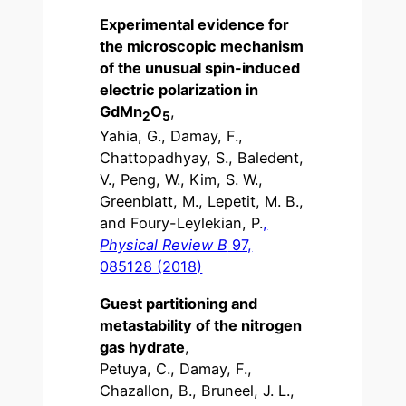
Experimental evidence for
the microscopic mechanism
of the unusual spin-induced
electric polarization in
GdMn
O
,
2
5
Yahia, G., Damay, F.,
Chattopadhyay, S., Baledent,
V., Peng, W., Kim, S. W.,
Greenblatt, M., Lepetit, M. B.,
and Foury-Leylekian, P.
,
Physical Review B
97,
085128 (2018)
Guest partitioning and
metastability of the nitrogen
gas hydrate
,
Petuya, C., Damay, F.,
Chazallon, B., Bruneel, J. L.,