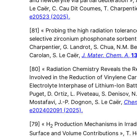
and newberyite via partial deuteration », 
Le Caër, C. Cau Dit Coumes, T. Charpenti
e20523 (2025).
[81] « Probing the high radiation toleranc
selective zirconium phosphonate sorbents
Charpentier, G. Landrot, S. Chua, N.M. Be
Carolan, S. Le Caër,
J. Mater. Chem. A
,
1
[80] « Radiation Chemistry Reveals the 
Involved in the Reduction of Vinylene Car
Electrolyte Interphase of Lithium-Ion Batt
Puget, D. Ortiz, L. Piveteau, S. Denisov, N
Mostafavi, J.-P. Dognon, S. Le Caër,
Che
e202402091 (2025).
[79] « H
Production Mechanisms in Irradi
2
Surface and Volume Contributions », T. Her