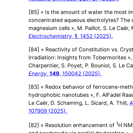
[85] « Is the amount of water the most i
concentrated aqueous electrolytes? The 
magnesium cells », M. Paillot, S. Le Caër,
Electrochemistry,
1
,
1452 (2025).
[84] « Reactivity of Constitution vs. Crys
Irradiation: Insights from Tobermorites », T
Charpentier, S. Poyet, P. Bouniol, S. Le C
Energy
,
149
, 150042 (2025).
[83] « Redox behavior of ferrocene-meth
hydrophobic nanotubes », F. AlFadel Raad, 
Le Caër, D. Schaming, L. Sicard, A. Thill,
A
107909 (2025).
1
[82] « Resolution enhancement of
H NMR