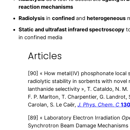
reaction mechanisms
Radiolysis
in
confined
and
heterogeneous
m
Static and ultrafast infrared spectroscopy
to
in confined media
Articles
[90] « How metal(IV) phosphonate local s
radiolytic stability in sorbents with novel
lanthanide selectivity », T. Cataldo, N. M
F. P. Marlton, T. Charpentier, G. Landrot, 
Carolan, S. Le Caër,
J. Phys. Chem. C
13
[89] « Laboratory Electron Irradiation
Op
Synchrotron Beam Damage Mechanisms in