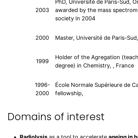
PhD, Université de Paris-Sud, O
2003
awarded by the mass spectrom
society in 2004
2000
Master, Université de Paris-Sud
Holder of the Agregation (teac
1999
degree) in Chemistry, , France
1996-
École Normale Supérieure de Ca
2000
fellowship,
Domains of interest
Radiolysis
as a tool to accelerate
ageing in b