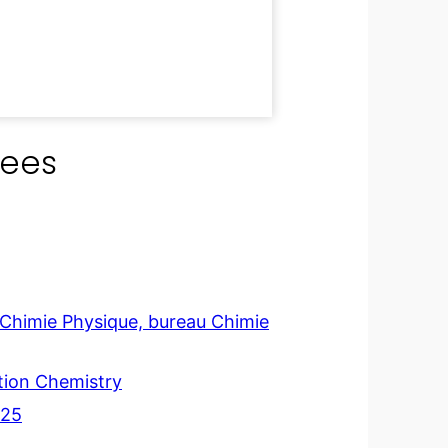
rees
 Chimie Physique, bureau Chimie
ation Chemistry
325