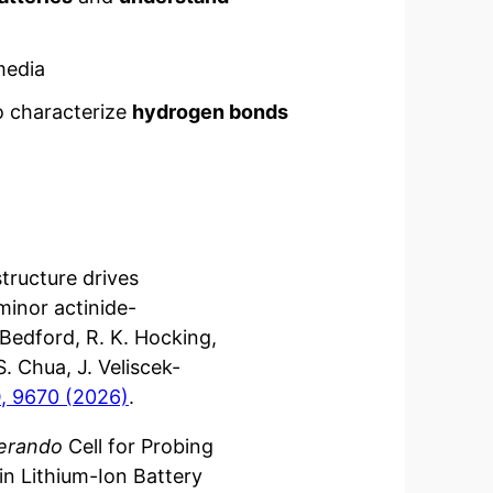
edia
 characterize
hydrogen bonds
tructure drives
 minor actinide-
. Bedford, R. K. Hocking,
S. Chua, J. Veliscek-
0
, 9670 (2026)
.
erando
Cell for Probing
 Lithium-Ion Battery