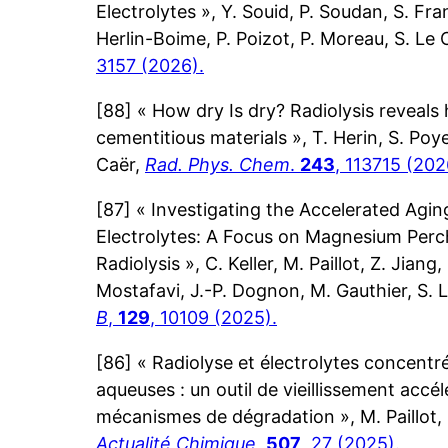
Electrolytes », Y. Souid, P. Soudan, S. Fran
Herlin-Boime, P. Poizot, P. Moreau, S. Le 
3157 (2026).
[88] « How dry Is dry? Radiolysis reveals
cementitious materials », T. Herin, S. Poye
Caër,
Rad. Phys. Chem
.
243
, 113715 (202
[87] « Investigating the Accelerated Agin
Electrolytes: A Focus on Magnesium Perch
Radiolysis », C. Keller, M. Paillot, Z. Jiang
Mostafavi, J.-P. Dognon, M. Gauthier, S. 
B
,
129
, 10109 (2025).
[86] « Radiolyse et électrolytes concentré
aqueuses : un outil de vieillissement accél
mécanismes de dégradation », M. Paillot, 
Actualité Chimique
,
507
, 27 (2025).