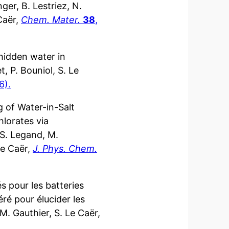
ger, B. Lestriez, N.
Caër,
Chem. Mater.
38
,
 hidden water in
t, P. Bouniol, S. Le
6).
g of Water-in-Salt
lorates via
, S. Legand, M.
Le Caër,
J. Phys. Chem.
s pour les batteries
éré pour élucider les
M. Gauthier, S. Le Caër,