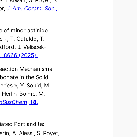
A. Listwan, S. Poyet, S.
er,
J. Am. Ceram. Soc.,
e of minor actinide
 », T. Cataldo, T.
dford, J. Veliscek-
3
, 8666 (2025)
.
Reaction Mechanisms
bonate in the Solid
eries », Y. Souid, M.
. Herlin-Boime, M.
mSusChem
,
18
,
ated Portlandite:
in, A. Alessi, S. Poyet,