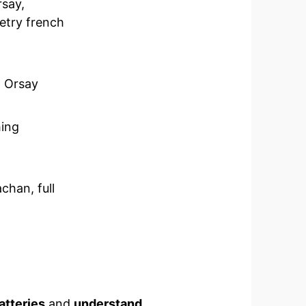
rsay,
etry french
, Orsay
hing
chan, full
atteries
and
understand