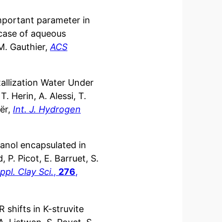
mportant parameter in
case of aqueous
 M. Gauthier,
ACS
tallization Water Under
. Herin, A. Alessi, T.
aër,
I
nt. J. Hydrogen
anol encapsulated in
P. Picot, E. Barruet, S.
ppl. Clay Sci.
,
276
,
 shifts in K-struvite