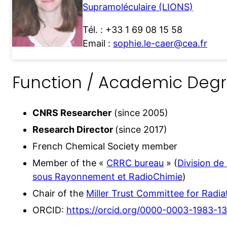
Supramoléculaire (LIONS)
Tél. :
+33 1 69 08 15 58
Email :
sophie.le-caer@cea.fr
Function / Academic Deg
CNRS Researcher
(since 2005)
Research Director
(since 2017)
French Chemical Society member
Member of the «
CRRC bureau
» (
Division de
sous Rayonnement et RadioChimie
)
Chair of the
Miller Trust Committee for Radi
ORCID:
https://orcid.org/0000-0003-1983-1