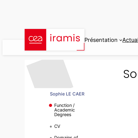
Aller
au
contenu
Présentation
Actual
So
Sophie LE CAER
Function /
Academic
Degrees
CV
Domains of