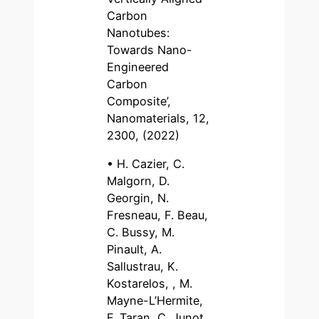
Carbon
Nanotubes:
Towards Nano-
Engineered
Carbon
Composite’,
Nanomaterials, 12,
2300, (2022)
• H. Cazier, C.
Malgorn, D.
Georgin, N.
Fresneau, F. Beau,
C. Bussy, M.
Pinault, A.
Sallustrau, K.
Kostarelos, , M.
Mayne-L’Hermite,
F. Taran, C. Junot,