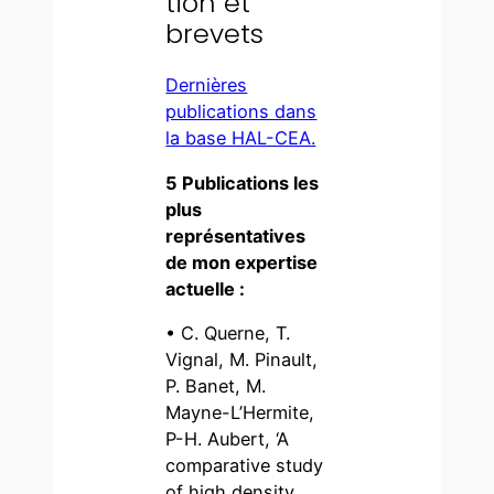
tion et
brevets
Dernières
publications dans
la base HAL-CEA.
5 Publications les
plus
représentatives
de mon expertise
actuelle :
• C. Querne, T.
Vignal, M. Pinault,
P. Banet, M.
Mayne-L’Hermite,
P-H. Aubert, ‘A
comparative study
of high density