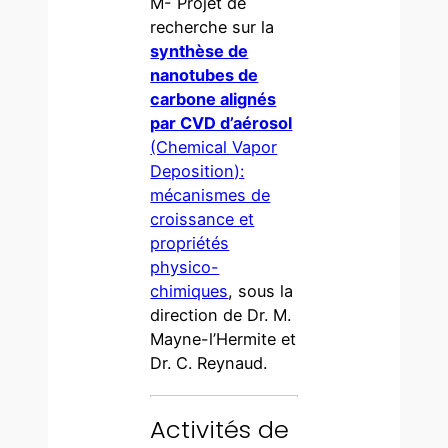
M- Projet de
recherche sur la
synthèse de
nanotubes de
carbone alignés
par CVD d’aérosol
(Chemical Vapor
Deposition):
mécanismes de
croissance et
propriétés
physico-
chimiques
, sous la
direction de Dr. M.
Mayne-l’Hermite et
Dr. C. Reynaud.
Activités de