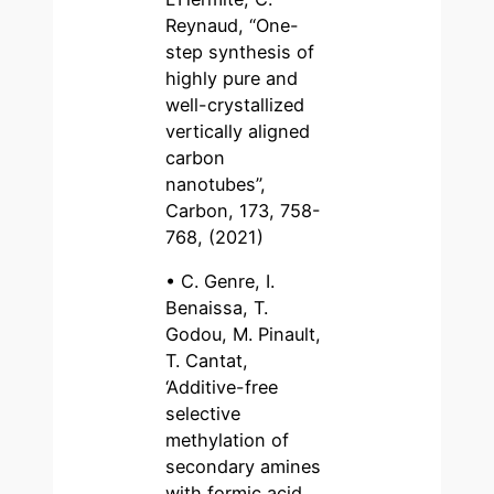
Reynaud, “One-
step synthesis of
highly pure and
well-crystallized
vertically aligned
carbon
nanotubes”,
Carbon, 173, 758-
768, (2021)
• C. Genre, I.
Benaissa, T.
Godou, M. Pinault,
T. Cantat,
‘Additive-free
selective
methylation of
secondary amines
with formic acid