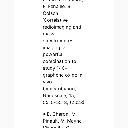
F. Fenaille, B.
Colsch,
‘Correlative
radioimaging and
mass
spectrometry
imaging: a
powerful
combination to
study 14C-
graphene oxide in
vivo
biodistribution’,
Nanoscale, 15,
5510-5518, (2023)
• E. Charon, M.
Pinault, M. Mayne-
L’Hermite, C.