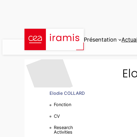
Aller
au
contenu
Présentation
Actual
El
Elodie COLLARD
Fonction
CV
Research
Activities