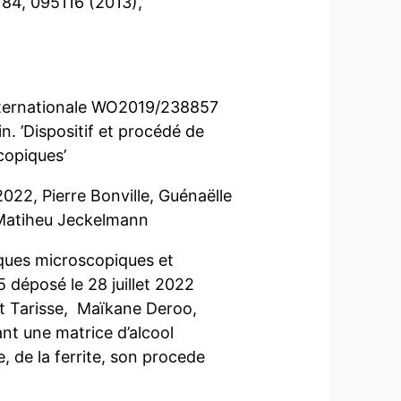
84, 095116 (2013),
internationale WO2019/238857
n. ’Dispositif et procédé de
copiques’
22, Pierre Bonville, Guénaëlle
 Matiheu Jeckelmann
ques microscopiques et
 déposé le 28 juillet 2022
et Tarisse, Maïkane Deroo,
t une matrice d’alcool
e, de la ferrite, son procede