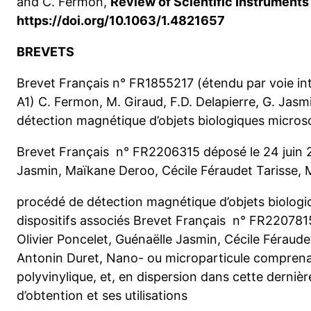
and C. Fermon,
Review of Scientific Instruments
https://doi.org/10.1063/1.4821657
BREVETS
Brevet Français n° FR1855217 (étendu par voie 
A1) C. Fermon, M. Giraud, F.D. Delapierre, G. Jasmi
détection magnétique d’objets biologiques micros
Brevet Français n° FR2206315 déposé le 24 juin 20
Jasmin, Maïkane Deroo, Cécile Féraudet Tarisse,
procédé de détection magnétique d’objets biologi
dispositifs associés Brevet Français n° FR2207815
Olivier Poncelet, Guénaëlle Jasmin, Cécile Féraud
Antonin Duret, Nano- ou microparticule comprenan
polyvinylique, et, en dispersion dans cette dernièr
d’obtention et ses utilisations