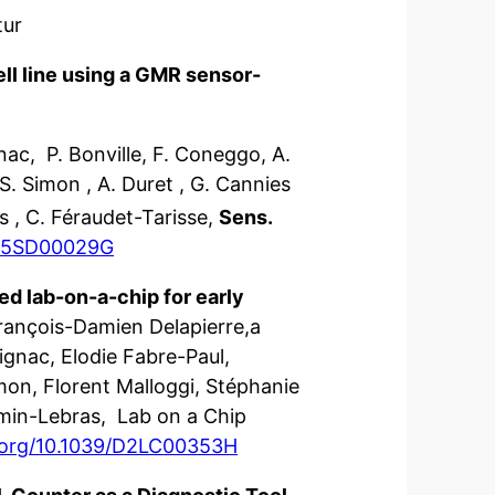
tur
ell line using a GMR sensor-
gnac, P. Bonville, F. Coneggo, A.
S. Simon , A. Duret , G. Cannies
as , C. Féraudet-Tarisse,
Sens.
9/D5SD00029G
d lab-on-a-chip for early
ançois-Damien Delapierre,a
ignac, Elodie Fabre-Paul,
on, Florent Malloggi, Stéphanie
smin-Lebras, Lab on a Chip
i.org/10.1039/D2LC00353H