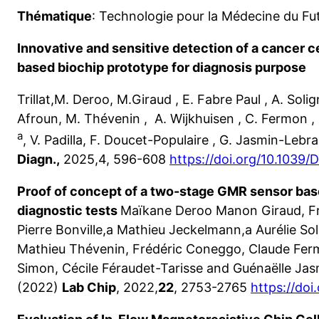
Thématique
: Technologie pour la Médecine du Fu
Innovative and sensitive detection of a cancer c
based biochip prototype for diagnosis purpose
Trillat,M. Deroo, M.Giraud , E. Fabre Paul , A. Soli
Afroun, M. Thévenin , A. Wijkhuisen , C. Fermon , 
a
, V. Padilla, F. Doucet-Populaire , G. Jasmin-Lebr
Diagn.,
2025,4, 596-608
https://doi.org/10.103
Proof of concept of a two-stage GMR sensor base
diagnostic tests
Maïkane Deroo Manon Giraud, Fr
Pierre Bonville,a Mathieu Jeckelmann,a Aurélie Sol
Mathieu Thévenin, Frédéric Coneggo, Claude Ferm
Simon, Cécile Féraudet-Tarisse and Guénaëlle Ja
(2022)
Lab Chip
, 2022,
22
, 2753-2765
https://do