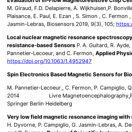
Evaluation of In-Flow Magnetoresistive Chip Cell
M. Giraud, F.D. Delapierre, A. Wijkhuisen,P. Bonvil
Plaisance, E. Paul, E. Ezan , S. Simon , C. Fermon 
Jasmin-Lebras, Biosensors 2019, 9(3), 105;
https:
Local nuclear magnetic resonance spectroscopy
resistance-based
Sensors
P. A. Guitard, R. Ayde
Pannetier-Lecoeur, and C. Fermon,
Applied Physi
https://doi.org/10.1063/1.4952947
Spin Electronics Based Magnetic Sensors for 
M. Pannetier-Lecoeur
, C. Fermon, P. Campiglio, 
2014 Livre Magnetoencephalography
,
Springer Berlin Heidelberg
Very low field magnetic resonance imaging with 
H. Dyvorne, P. Campiglio, G. Jasmin-Lebras, A. D