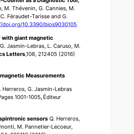
-Counter as a Diagnostic Tool,
le, M. Thévenin, G. Cannies, M.
, C. Féraudet-Tarisse and G.
//doi.org/10.3390/bios9030105
 with giant magnetic
, G. Jasmin-Lebras, L. Caruso, M.
cs Letters
,108, 212405 (2016)
Biomagnetic Measurements
Q. Herreros, G. Jasmin-Lebras
Pages 1001-1005
,
Éditeur
spintronic sensors
Q. Herreros,
emonti, M. Pannetier-Lecoeur,