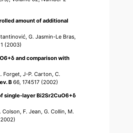
rolled amount of additional
stantinović, G. Jasmin-Le Bras,
1 (2003)
CuO6+δ and comparison with
. Forget, J-P. Carton, C.
ev. B
66, 174517 (2002)
of single-layer Bi2Sr2CuO6+δ
 Colson, F. Jean, G. Collin, M.
(2002)