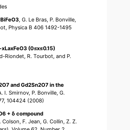
des
d BiFeO3
, G. Le Bras, P. Bonville,
bot, Physica B 406 1492-1495
1−xLaxFeO3 (0≤x≤0.15)
d-Riondet, R. Tourbot, and P.
i2O7 and Gd2Sn2O7 in the
. I. Smirnov, P. Bonville, G.
 77, 104424 (2008)
CuO6 + δ compound
Colson, F. Jean, G. Collin, Z. Z.
ters), Volume 62, Number 2