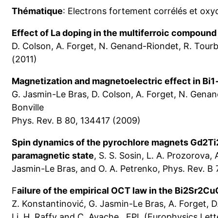
Thématique
: Electrons fortement corrélés et oxy
Effect of La doping in the multiferroic compoun
D. Colson, A. Forget, N. Genand-Riondet, R. Tour
(2011)
Magnetization and magnetoelectric effect in Bi
G. Jasmin-Le Bras, D. Colson, A. Forget, N. Genan
Bonville
Phys. Rev. B 80, 134417 (2009)
Spin dynamics of the pyrochlore magnets Gd2T
paramagnetic state
, S. S. Sosin, L. A. Prozorova, A
Jasmin-Le Bras, and O. A. Petrenko, Phys. Rev. B
F
ailure of the empirical OCT law in the Bi2Sr2
Z. Konstantinović, G. Jasmin-Le Bras, A. Forget, D. 
Li, H. Raffy and C. Ayache , EPL (Europhysics Let