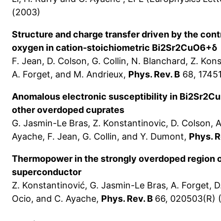
(2003)
Structure and charge transfer driven by the cont
oxygen in cation-stoichiometric Bi2Sr2CuO6+δ
F. Jean, D. Colson, G. Collin, N. Blanchard, Z. Kon
A. Forget, and M. Andrieux,
Phys. Rev. B
68, 17451
Anomalous electronic susceptibility in Bi2Sr2
other overdoped cuprates
G. Jasmin-Le Bras, Z. Konstantinovic, D. Colson, A
Ayache, F. Jean, G. Collin, and Y. Dumont,
Phys. R
Thermopower in the strongly overdoped region 
superconductor
Z. Konstantinović, G. Jasmin-Le Bras, A. Forget, D.
Ocio, and C. Ayache,
Phys. Rev. B
66, 020503(R) 