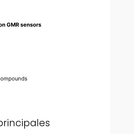
d on GMR sensors
c compounds
principales