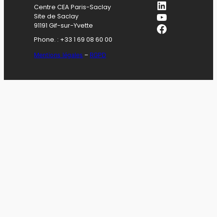
LinkedIn
Centre CEA Paris-Saclay
YouTube
Site de Saclay
Facebook
91191 Gif-sur-Yvette
Phone. : +33 1 69 08 60 00
Mentions légales
–
RGPD