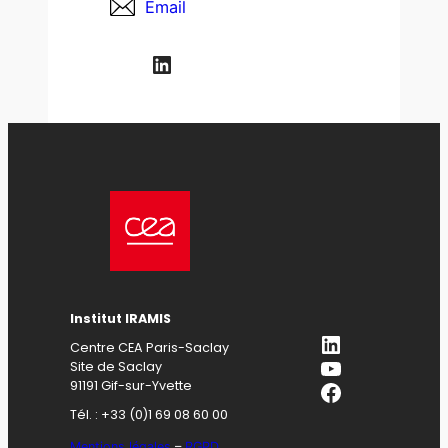
Email
LinkedIn
Institut IRAMIS
LinkedIn
Centre CEA Paris-Saclay
YouTube
Site de Saclay
Facebook
91191 Gif-sur-Yvette
Tél. : +33 (0)1 69 08 60 00
Mentions légales
–
RGPD