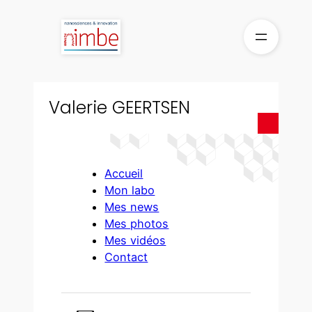
Aller
au
contenu
Valerie GEERTSEN
Accueil
Mon labo
Mes news
Mes photos
Mes vidéos
Contact