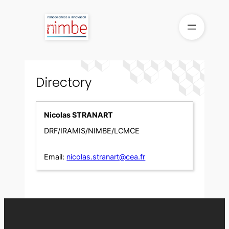
Skip
to
content
Directory
Nicolas STRANART
DRF/IRAMIS/NIMBE/LCMCE
Email:
nicolas.stranart@cea.fr