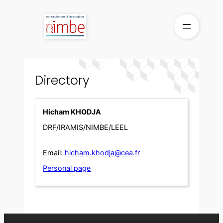
Skip
to
content
Directory
Hicham KHODJA
DRF/IRAMIS/NIMBE/LEEL
Email:
hicham.khodja@cea.fr
Personal page