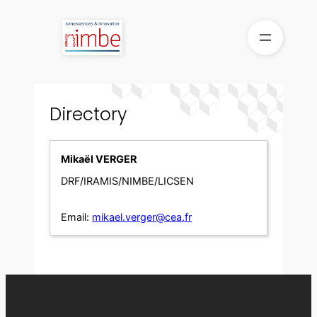
Skip
to
content
Directory
Mikaël VERGER
DRF/IRAMIS/NIMBE/LICSEN
Email:
mikael.verger@cea.fr