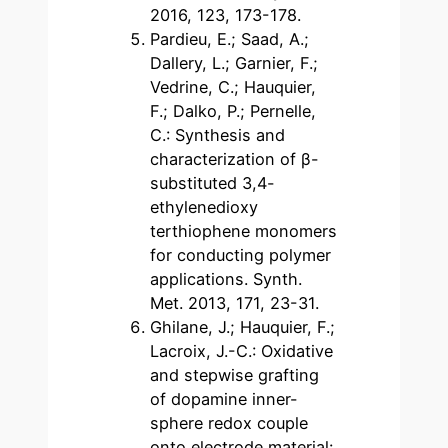
2016, 123, 173-178.
Pardieu, E.; Saad, A.;
Dallery, L.; Garnier, F.;
Vedrine, C.; Hauquier,
F.; Dalko, P.; Pernelle,
C.: Synthesis and
characterization of β-
substituted 3,4-
ethylenedioxy
terthiophene monomers
for conducting polymer
applications. Synth.
Met. 2013, 171, 23-31.
Ghilane, J.; Hauquier, F.;
Lacroix, J.-C.: Oxidative
and stepwise grafting
of dopamine inner-
sphere redox couple
onto electrode material: