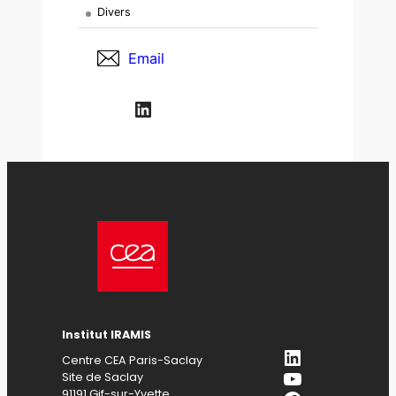
Divers
Email
LinkedIn
Institut IRAMIS
LinkedIn
Centre CEA Paris-Saclay
YouTube
Site de Saclay
91191 Gif-sur-Yvette