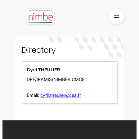
Skip
to
content
Directory
Cyril THEULIER
DRF/IRAMIS/NIMBE/LCMCE
Email:
cyril.theulier@cea.fr