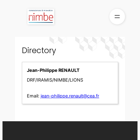
Skip
to
content
Directory
Jean-Philippe RENAULT
DRF/IRAMIS/NIMBE/LIONS
Email:
jean-philippe.renault@cea.fr