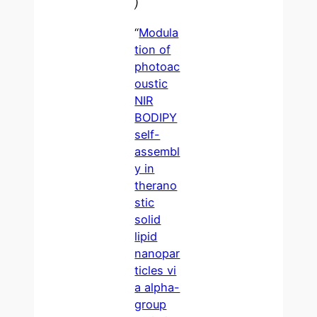
)
“
Modula
tion of
photoac
oustic
NIR
BODIPY
self-
assembl
y in
therano
stic
solid
lipid
nanopar
ticles vi
a alpha-
group