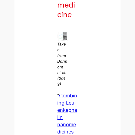
medi
cine
Take
n
from
Dorm
ont
et al.
(201
9)
“
Combin
ing Leu-
enkepha
lin
nanome
dicines