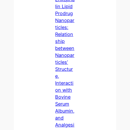
lin Lipid
Prodrug
Nanopar
ticles:
Relation
ship
between
Nanopar
ticles’
Structur
e,
Interacti
on with
Bovine
Serum
Albumin,
and
Analgesi