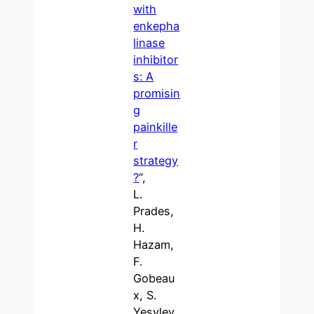
with
enkepha
linase
inhibitor
s: A
promisin
g
painkille
r
strategy
?
“,
L.
Prades,
H.
Hazam,
F.
Gobeau
x, S.
Yesylev