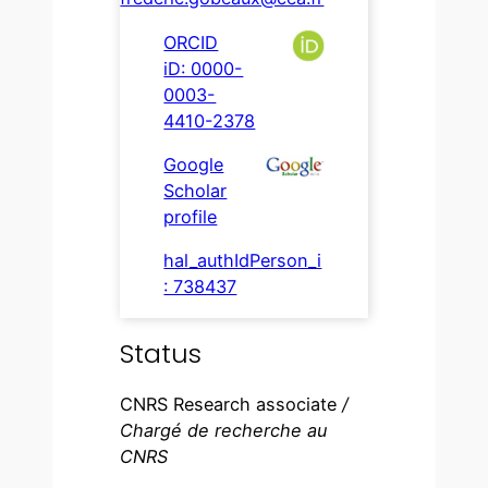
ORCID
iD: 0000-
0003-
4410-2378
Google
Scholar
profile
hal_authIdPerson_i
: 738437
Status
CNRS Research associate
/
Chargé de recherche au
CNRS