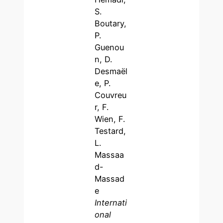
S.
Boutary,
P.
Guenou
n, D.
Desmaël
e, P.
Couvreu
r, F.
Wien, F.
Testard,
L.
Massaa
d-
Massad
e
Internati
onal