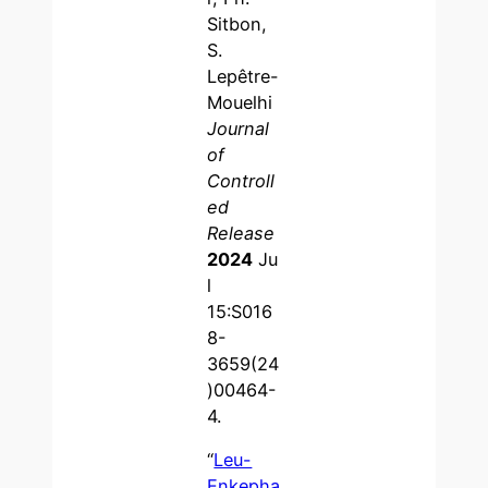
Sitbon,
S.
Lepêtre-
Mouelhi
Journal
of
Controll
ed
Release
2024
Ju
l
15:S016
8-
3659(24
)00464-
4.
“
Leu-
Enkepha