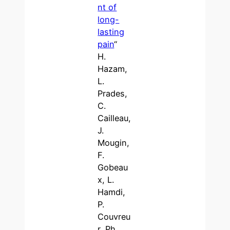
nt of
long-
lasting
pain
“
H.
Hazam,
L.
Prades,
C.
Cailleau,
J.
Mougin,
F.
Gobeau
x, L.
Hamdi,
P.
Couvreu
r, Ph.