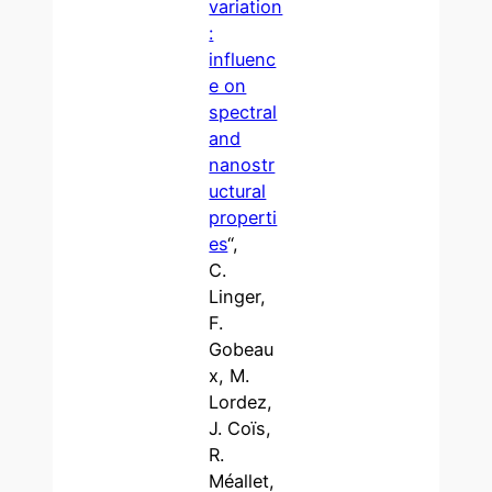
variation
:
influenc
e on
spectral
and
nanostr
uctural
properti
es
“,
C.
Linger,
F.
Gobeau
x, M.
Lordez,
J. Coïs,
R.
Méallet,