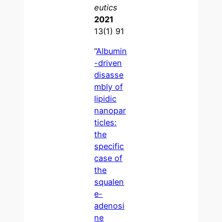
eutics
2021
13(1) 91
“
Albumin
-driven
disasse
mbly of
lipidic
nanopar
ticles:
the
specific
case of
the
squalen
e-
adenosi
ne