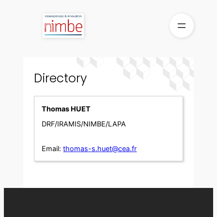
Skip
to
content
Directory
Thomas HUET
DRF/IRAMIS/NIMBE/LAPA
Email:
thomas-s.huet@cea.fr