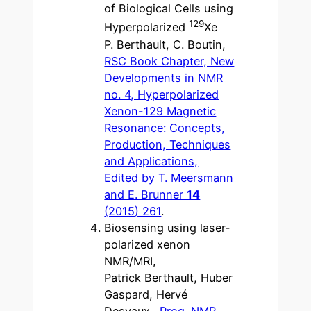
of Biological Cells using
129
Hyperpolarized
Xe
P. Berthault, C. Boutin,
RSC Book Chapter, New
Developments in NMR
no. 4, Hyperpolarized
Xenon-129 Magnetic
Resonance: Concepts,
Production, Techniques
and Applications,
Edited by T. Meersmann
and E. Brunner
14
(2015) 261
.
Biosensing using laser-
polarized xenon
NMR/MRI,
Patrick Berthault, Huber
Gaspard, Hervé
Desvaux.,
Prog. NMR