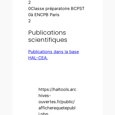
2
0
Classe préparatoire BCPST
0
à ENCPB Paris
2
Publications
scientifiques
Publications dans la base
HAL-CEA.
https://haltools.arc
hives-
ouvertes.fr/public/
afficherequetepubl
i.php