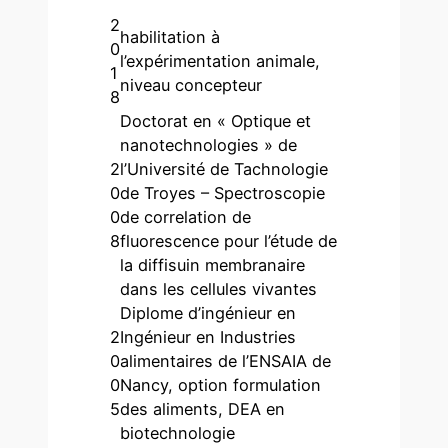
2
habilitation à
0
l’expérimentation animale,
1
niveau concepteur
8
Doctorat en « Optique et
nanotechnologies » de
2
l’Université de Tachnologie
0
de Troyes – Spectroscopie
0
de correlation de
8
fluorescence pour l’étude de
la diffisuin membranaire
dans les cellules vivantes
Diplome d’ingénieur en
2
Ingénieur en Industries
0
alimentaires de l’ENSAIA de
0
Nancy, option formulation
5
des aliments, DEA en
biotechnologie