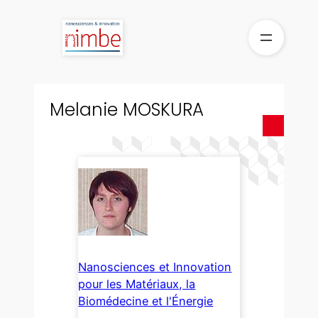
Aller
au
contenu
Melanie MOSKURA
Nanosciences et Innovation
pour les Matériaux, la
Biomédecine et l'Énergie