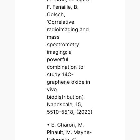
F. Fenaille, B.
Colsch,
‘Correlative
radioimaging and
mass
spectrometry
imaging: a
powerful
combination to
study 14C-
graphene oxide in
vivo
biodistribution’,
Nanoscale, 15,
5510-5518, (2023)
• E. Charon, M.
Pinault, M. Mayne-
L’Hermite, C.