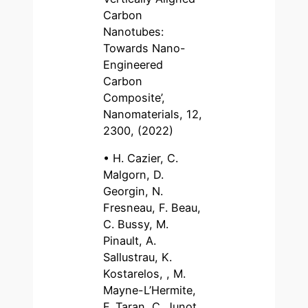
Carbon
Nanotubes:
Towards Nano-
Engineered
Carbon
Composite’,
Nanomaterials, 12,
2300, (2022)
• H. Cazier, C.
Malgorn, D.
Georgin, N.
Fresneau, F. Beau,
C. Bussy, M.
Pinault, A.
Sallustrau, K.
Kostarelos, , M.
Mayne-L’Hermite,
F. Taran, C. Junot,