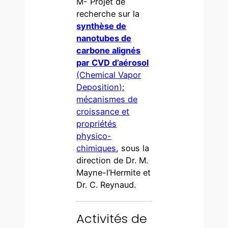
M- Projet de
recherche sur la
synthèse de
nanotubes de
carbone alignés
par CVD d’aérosol
(Chemical Vapor
Deposition):
mécanismes de
croissance et
propriétés
physico-
chimiques
, sous la
direction de Dr. M.
Mayne-l’Hermite et
Dr. C. Reynaud.
Activités de