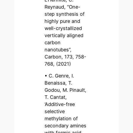
Reynaud, “One-
step synthesis of
highly pure and
well-crystallized
vertically aligned
carbon
nanotubes”,
Carbon, 173, 758-
768, (2021)
• C. Genre, I.
Benaissa, T.
Godou, M. Pinault,
T. Cantat,
‘Additive-free
selective
methylation of
secondary amines
with formic acid