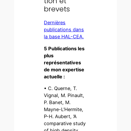
tion et
brevets
Dernières
publications dans
la base HAL-CEA.
5 Publications les
plus
représentatives
de mon expertise
actuelle :
• C. Querne, T.
Vignal, M. Pinault,
P. Banet, M.
Mayne-L’Hermite,
P-H. Aubert, ‘A
comparative study
of high density