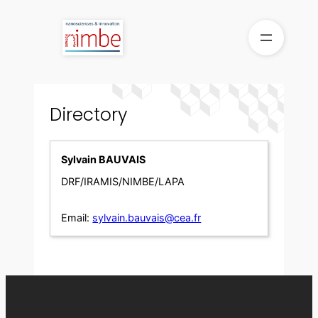
Skip
to
content
Directory
Sylvain BAUVAIS
DRF/IRAMIS/NIMBE/LAPA
Email:
sylvain.bauvais@cea.fr