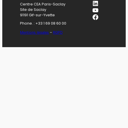
LinkedIn
Centre CEA Paris-Saclay
YouTube
Site de Saclay
Facebook
91191 Gif-sur-Yvette
Phone. : +33 1 69 08 60 00
Mentions légales
–
RGPD