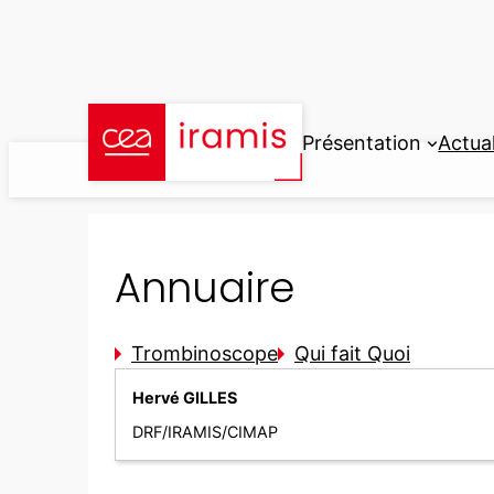
Aller
au
contenu
Présentation
Actual
Annuaire
Trombinoscope
Qui fait Quoi
Hervé GILLES
DRF/IRAMIS/CIMAP