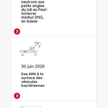
neutrons aux
m
petits angles
du LLB au Paul-
e
Scherrer
t
Institut (PSI),
en Suisse
h
o
d
o
l
o
g
i
30 juin 2026
c
Des ARN à la
a
surface des
l
vésicules
bactériennes
a
d
v
a