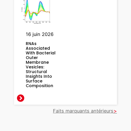
n
c
e
s
f
16 juin 2026
o
RNAs
r
Associated
t
With Bacterial
Outer
h
Membrane
e
Vesicles:
Structural
r
Insights Into
m
Surface
Composition
o
d
y
n
Faits marquants antérieurs
a
m
i