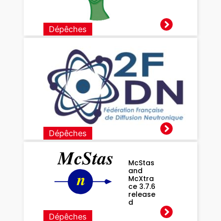
Dépêches
Appel à
mini-
projets
2FDN
Dépêches
McStas
and
McXtra
ce 3.7.6
release
d
Dépêches