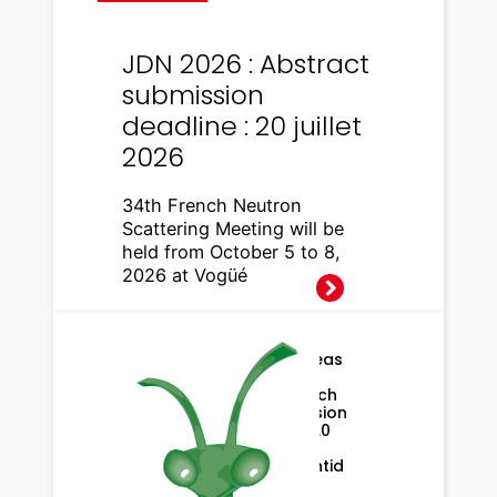
JDN 2026 : Abstract
submission
deadline : 20 juillet
2026
34th French Neutron
Scattering Meeting will be
held from October 5 to 8,
2026 at Vogüé
Releas
e of
patch
version
6.16.0
of
Mantid