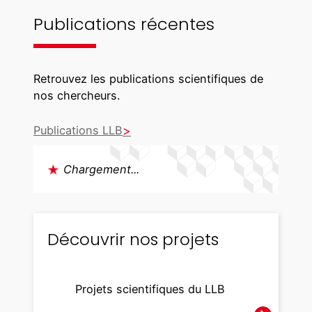
c
Publications récentes
s
,
d
e
Retrouvez les publications scientifiques de
f
nos chercheurs.
e
c
Publications LLB
t
s
Chargement...
,
a
n
d
Découvrir nos projets
k
i
n
Projets scientifiques du LLB
e
t