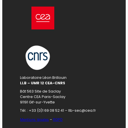
Laboratoire Léon Brillouin
LLB – UMR 12 CEA-CNRS
Bât 563 Site de Saclay
Centre CEA Paris-Saclay
91191 Gif-sur-Yvette
Tél. : +33 (0)1 69 08 52 41 – llb-sec@cea.fr
Mentions légales
–
RGPD