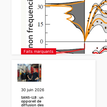
n
e
t
i
s
m
i
n
i
Faits marquants
r
o
n
a
l
l
o
30 juin 2026
y
SANS-LLB : un
s
appareil de
diffusion des
: