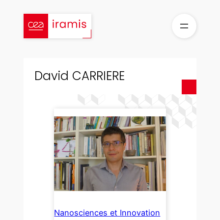
Aller
au
contenu
David CARRIERE
Nanosciences et Innovation