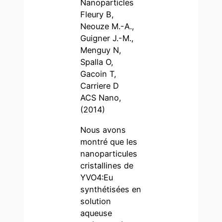
Nanoparticles
Fleury B,
Neouze M.-A.,
Guigner J.-M.,
Menguy N,
Spalla O,
Gacoin T,
Carriere D
ACS Nano,
(2014)
Nous avons
montré que les
nanoparticules
cristallines de
YVO4:Eu
synthétisées en
solution
aqueuse