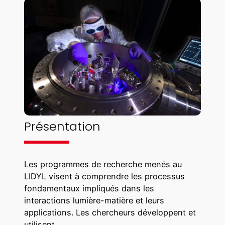
e
r
s
l
’
é
t
u
d
e
Présentation
d
e
s
Les programmes de recherche menés au
d
LIDYL visent à comprendre les processus
y
fondamentaux impliqués dans les
n
interactions lumière-matière et leurs
a
applications. Les chercheurs développent et
m
utilisent…