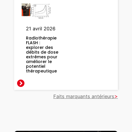
e
m
p
s
21 avril 2026
r
Radiothérapie
é
FLASH :
e
explorer des
débits de dose
l
extrêmes pour
améliorer le
potentiel
:
thérapeutique
u
n
e
Faits marquants antérieurs
é
t
a
p
e
v