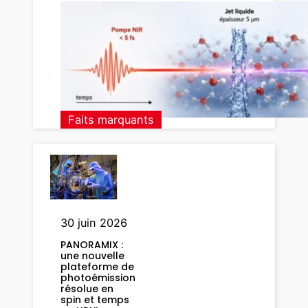
b
s
e
r
v
e
r
Faits marquants
l
e
s
v
i
b
30 juin 2026
r
PANORAMIX :
a
une nouvelle
t
plateforme de
photoémission
i
résolue en
o
spin et temps