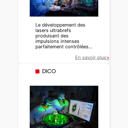
s
m
o
Le développement des
l
lasers ultrabrefs
é
produisant des
c
impulsions intenses
u
parfaitement contrôlées…
l
En savoir plus
e
s
DICO
s
o
l
v
a
t
é
e
s