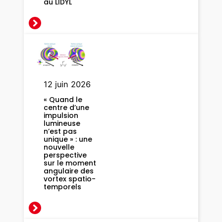
au LIDYL
n
s
d
e
l
’
e
12 juin 2026
a
u
« Quand le
centre d’une
l
impulsion
i
lumineuse
n’est pas
q
unique » : une
u
nouvelle
perspective
i
sur le moment
d
angulaire des
vortex spatio-
e
temporels
e
n
t