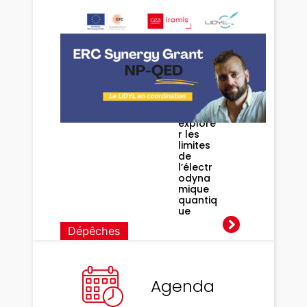
Le LIDYL
coordo
nne le
projet
ERC
Synerg
y NP-
QED
pour
explore
r les
limites
de
l’électr
odyna
mique
quantiq
ue
Dépêches
Agenda