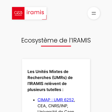
Aller
au
contenu
Ecosystème de l’IRAMIS
Les Unités Mixtes de
Recherches (UMRs) de
l’IRAMIS relèvent de
plusieurs tutelles :
CIMAP : UMR 6252
,
CEA, CNRS/INP,
Université de Caen,