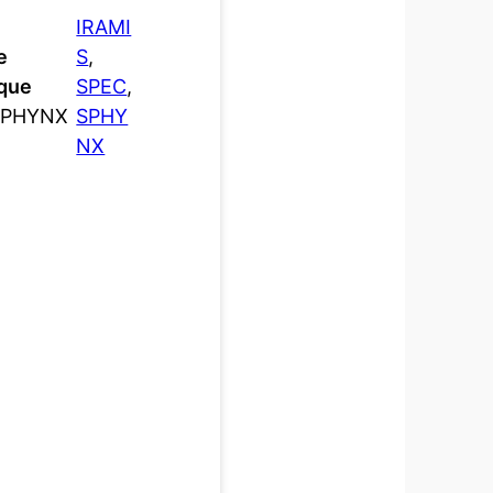
IRAMI
e
S
, 
que
SPEC
, 
SPHYNX
SPHY
NX