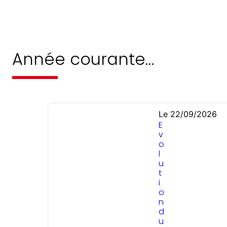
Année courante…
Le 22/09/2026
E
v
o
l
u
t
i
o
n
d
u