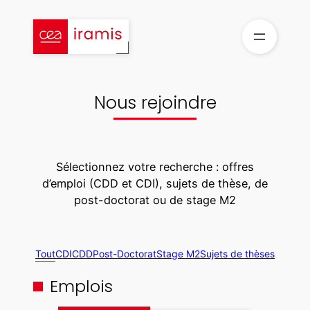
Aller
au
contenu
Nous rejoindre
Sélectionnez votre recherche : offres
d’emploi (CDD et CDI), sujets de thèse, de
post-doctorat ou de stage M2
Tout
CDI
CDD
Post-Doctorat
Stage M2
Sujets de thèses
Emplois