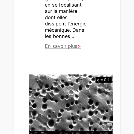
en se focalisant
sur la manière
dont elles
dissipent l’énergie
mécanique. Dans
les bonnes…
En savoir plus
:
Q
u
a
n
d
d
e
s
g
o