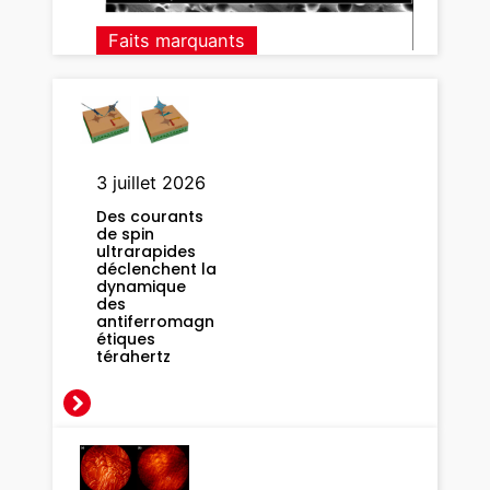
u
t
Faits marquants
t
e
s
l
i
3 juillet 2026
q
u
Des courants
de spin
i
ultrarapides
d
déclenchent la
dynamique
e
des
s
antiferromagn
étiques
t
térahertz
r
a
n
s
f