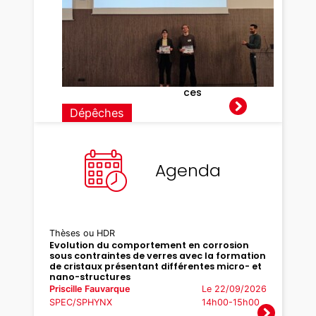
38ème
édition
des
Journé
es
Surface
s-
Interfa
ces
Dépêches
Agenda
Thèses ou HDR
Evolution du comportement en corrosion
sous contraintes de verres avec la formation
de cristaux présentant différentes micro- et
nano-structures
Priscille Fauvarque
Le 22/09/2026
SPEC/SPHYNX
14h00-15h00