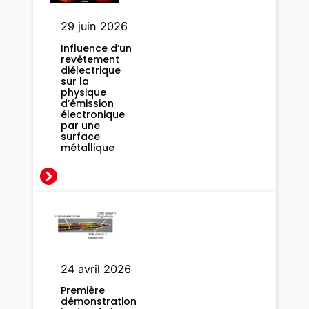
o
r
29 juin 2026
m
Influence d’un
e
revêtement
diélectrique
n
sur la
t
physique
d’émission
l
électronique
e
par une
surface
c
métallique
o
m
p
o
r
t
e
24 avril 2026
m
e
Première
démonstration
n