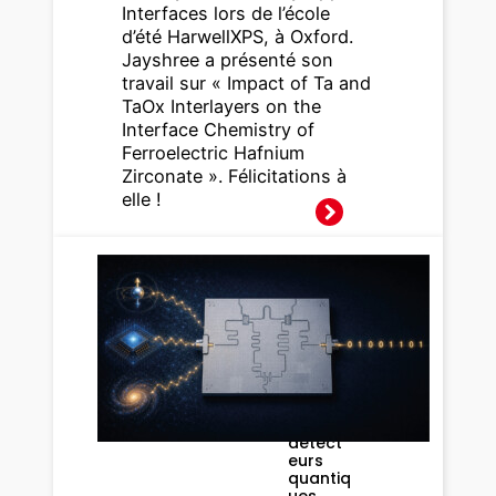
Interfaces lors de l’école
d’été HarwellXPS, à Oxford.
Jayshree a présenté son
travail sur « Impact of Ta and
TaOx Interlayers on the
Interface Chemistry of
Ferroelectric Hafnium
Zirconate ». Félicitations à
elle !
SUPERQ
uSENSE :
un ERC
PoC
pour
prépar
er
l’avenir
des
détect
eurs
quantiq
ues