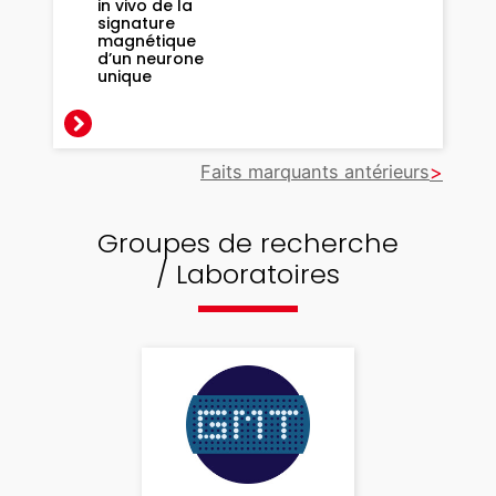
in vivo de la
t
signature
magnétique
d
d’un neurone
e
unique
s
s
o
Faits marquants antérieurs
l
i
d
Groupes de recherche
e
/ Laboratoires
s
m
o
u
s