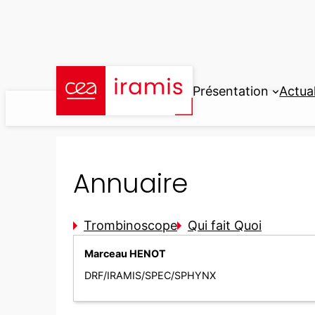
Aller
au
contenu
Présentation
Actual
Annuaire
Trombinoscope
Qui fait Quoi
Marceau HENOT
DRF/IRAMIS/SPEC/SPHYNX