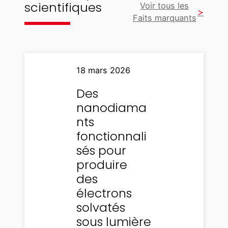
scientifiques
Voir tous les
Faits marquants
18 mars 2026
Des
nanodiama
nts
fonctionnali
sés pour
produire
des
électrons
solvatés
sous lumière