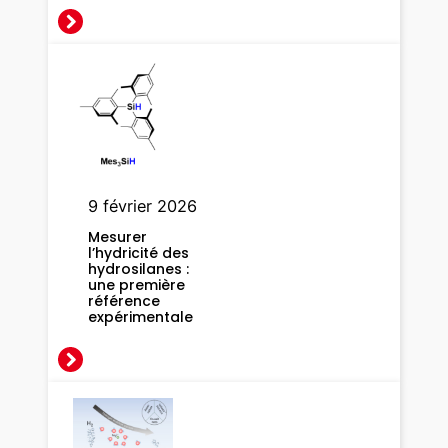
i
s
é
s
p
o
u
r
9 février 2026
p
r
Mesurer
l’hydricité des
o
hydrosilanes :
d
une première
référence
u
expérimentale
i
r
e
d
e