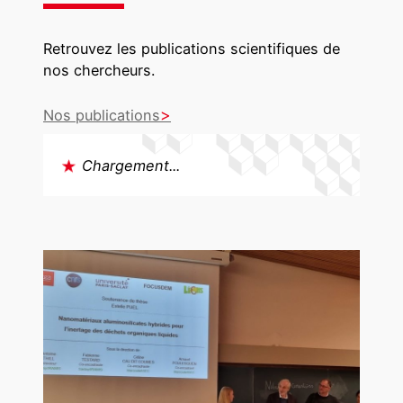
o
u
Retrouvez les publications scientifiques de
s
nos chercheurs.
l
u
Nos publications
m
i
è
Chargement...
r
e
s
o
l
a
i
r
e