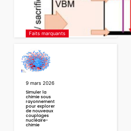
d
i
a
m
a
Faits marquants
n
t
s
f
o
n
c
9 mars 2026
t
Simuler la
i
chimie sous
o
rayonnement
pour explorer
n
de nouveaux
n
couplages
nucléaire-
a
chimie
l