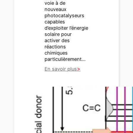
voie à de
nouveaux
photocatalyseurs
capables
d’exploiter l’énergie
solaire pour
activer des
réactions
chimiques
particulièrement…
En savoir plus
:
D
e
s
n
a
n
o