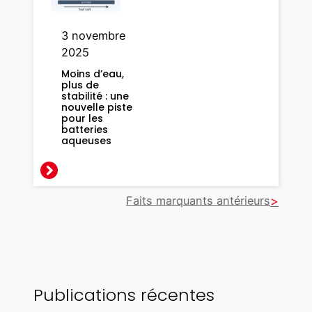
s
é
l
3 novembre
e
2025
c
Moins d’eau,
t
plus de
stabilité : une
r
nouvelle piste
o
pour les
batteries
n
aqueuses
s
s
o
Faits marquants antérieurs
l
v
a
t
é
s
Publications récentes
s