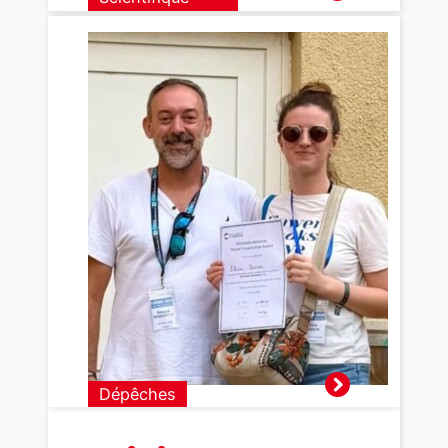
Félicitat
ions à
Elisa
Baron
pour
son prix
du
meilleu
r oral à
l’ESEMA
!
Dépêches