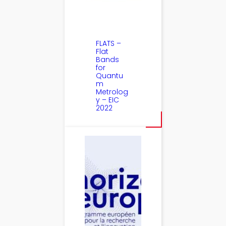
FLATS –
Flat
Bands
for
Quantu
m
Metrolog
y – EIC
2022