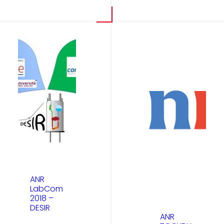
ANR
LabCom
2018 –
DESIR
ANR