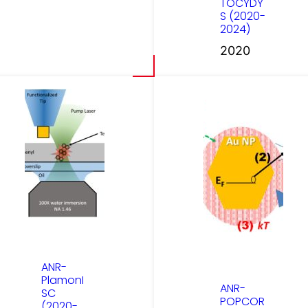
TOCYDY
S (2020-
2024)
2020
ANR-
PlamonI
ANR-
SC
POPCOR
(2020-