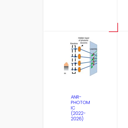
ANR-
PHOTOM
IC
(2022-
2026)