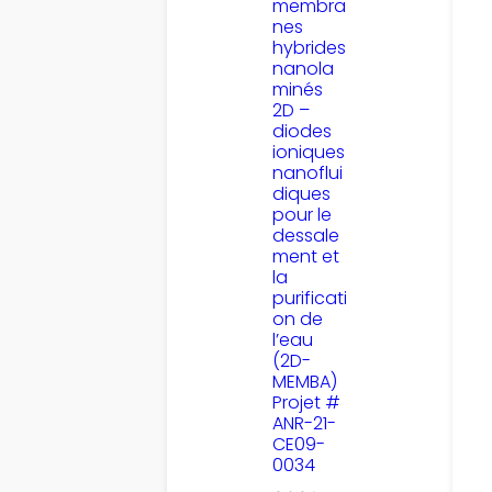
membra
nes
hybrides
nanola
minés
2D –
diodes
ioniques
nanoflui
diques
pour le
dessale
ment et
la
purificati
on de
l’eau
(2D-
MEMBA)
Projet #
ANR-21-
CE09-
0034