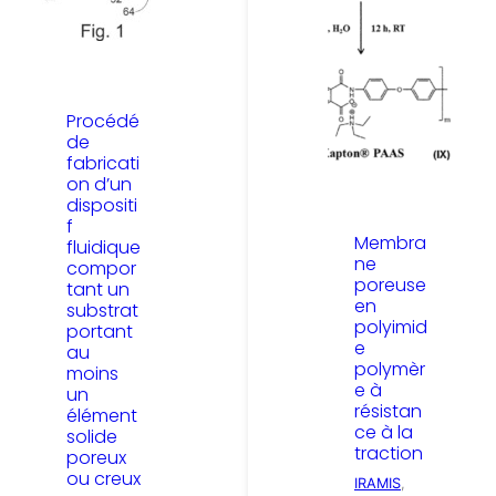
Procédé
de
fabricati
on d’un
dispositi
f
Membra
fluidique
ne
compor
poreuse
tant un
en
substrat
polyimid
portant
e
au
polymèr
moins
e à
un
résistan
élément
ce à la
solide
traction
poreux
ou creux
IRAMIS
, 