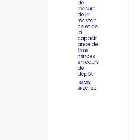
de
mesure
de la
résistan
ce et de
la
capacit
ance de
films
minces
en cours
de
dépôt
IRAMIS
, 
SPEC
, 
GQ