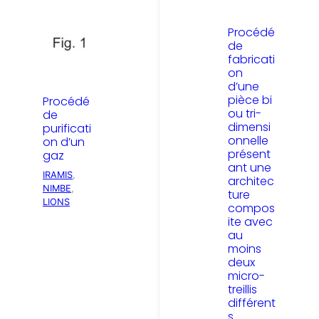
Procédé
de
fabricati
on
d’une
pièce bi
Procédé
ou tri-
de
dimensi
purificati
onnelle
on d’un
présent
gaz
ant une
IRAMIS
, 
architec
NIMBE
, 
ture
LIONS
compos
ite avec
au
moins
deux
micro-
treillis
différent
s