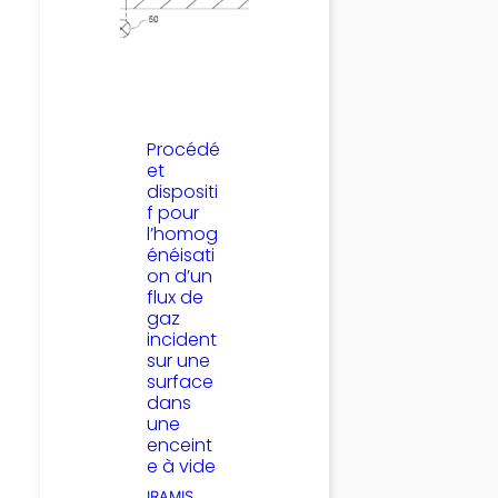
Procédé
et
dispositi
f pour
l’homog
énéisati
on d’un
flux de
gaz
incident
sur une
surface
dans
une
enceint
e à vide
IRAMIS
, 