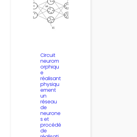
Circuit
neurom
orphiqu
e
réalisant
physiqu
ement
un
réseau
de
neurone
s et
procédé
de
réalisati