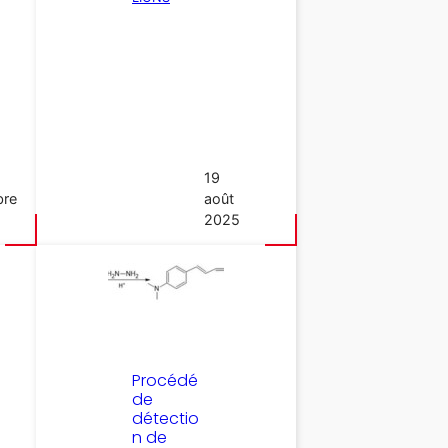
19
bre
août
2025
Procédé
de
détectio
n de