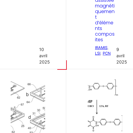
assistée
magnéti
quemen
t
d’éléme
nts
compos
ites
IRAMIS
, 
10
9
LSI
, 
PCN
avril
avril
2025
2025