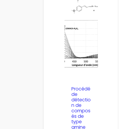
Procédé
de
détectio
n de
compos
és de
type
amine