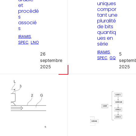
uniques
et
compor
procédé
tant une
s
pluralité
associé
de bits
s
quantiq
IRAMIS
, 
ues en
SPEC
, 
LNO
série
IRAMIS
, 
26
5
SPEC
, 
GQ
septembre
septem
2025
2025