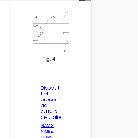
Dispositi
f et
procédé
de
culture
cellulaire
IRAMIS
, 
NIMBE
, 
LIONS