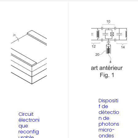
Dispositi
f de
détectio
Circuit
n de
électroni
photons
que
micro-
reconfig
ondes
urable