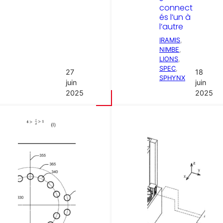
connect
és l’un à
l’autre
IRAMIS
, 
NIMBE
, 
LIONS
, 
SPEC
, 
27
18
SPHYNX
juin
juin
2025
2025