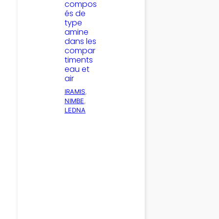
compos
és de
type
amine
dans les
compar
timents
eau et
air
IRAMIS
, 
NIMBE
, 
LEDNA