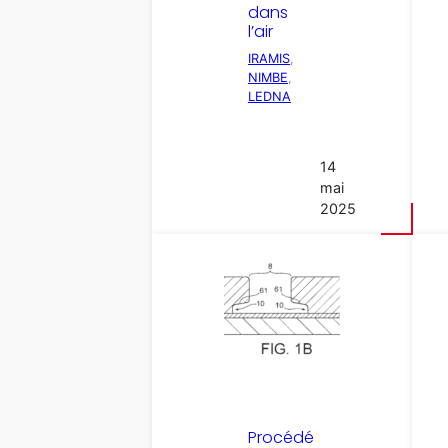
dans
l’air
IRAMIS
, 
NIMBE
, 
LEDNA
14
mai
2025
Procédé