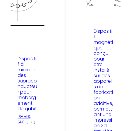
Dispositi
f
magnéti
que
conçu
Dispositi
pour
f à
être
microon
installé
des
sur des
supraco
appareil
nducteu
s de
r pour
fabricati
l’héberg
on
ement
additive,
de qubit
permett
ant une
IRAMIS
, 
impressi
SPEC
, 
GQ
on 3d