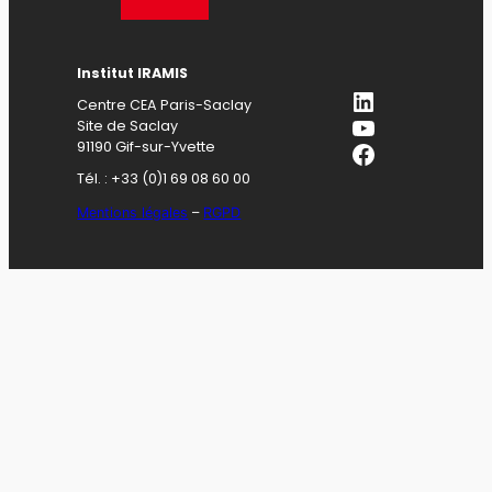
Institut IRAMIS
LinkedIn
Centre CEA Paris-Saclay
YouTube
Site de Saclay
Facebook
91190 Gif-sur-Yvette
Tél. : +33 (0)1 69 08 60 00
Mentions légales
–
RGPD