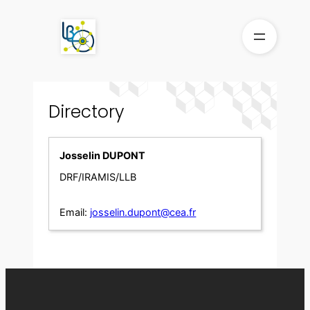
Skip
to
content
Directory
Josselin DUPONT
DRF/IRAMIS/LLB
Email:
josselin.dupont@cea.fr