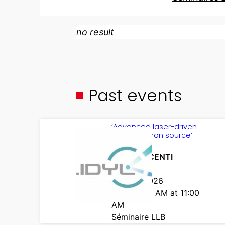
no result
Past events
‘Advanced laser-driven
photoneutron source’ –
ALADINS
Henri VINCENTI
LIDYL
June 12 2026
from 10:00 AM at 11:00
AM
Séminaire LLB