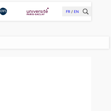
FR
EN