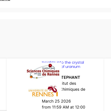
Insights into the crystal
chemistry of uranium
sulphides
Thomas STEPHANT
ISCR – Institut des
Sciences Chimiques de
Rennes)
March 25 2026
from 11:59 AM at 12:00