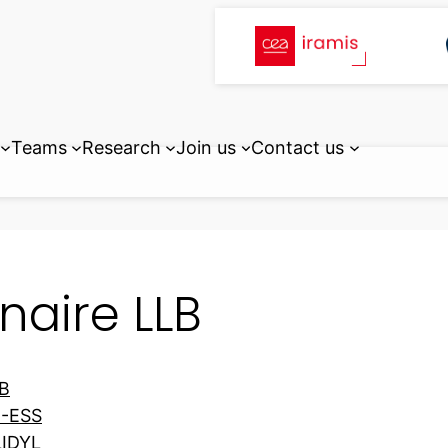
Teams
Research
Join us
Contact us
naire LLB
LB
B-ESS
LIDYL