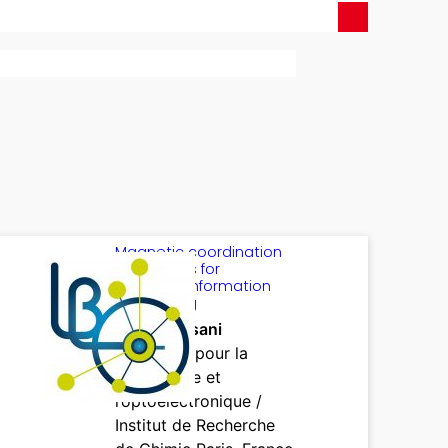
Magnetic coordination
complexes for
quantum information
processing
Idris Tlemsani
Matériaux pour la
photonique et
l’optoélectronique /
Institut de Recherche