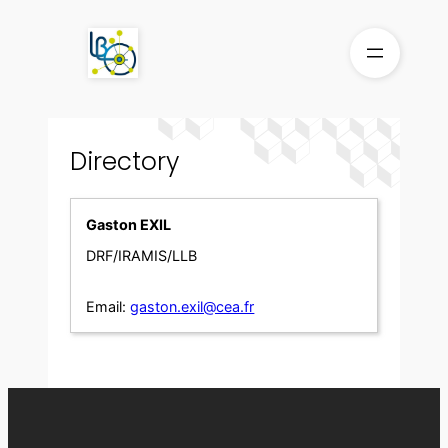
Skip
to
content
Directory
Gaston EXIL
DRF/IRAMIS/LLB
Email:
gaston.exil@cea.fr