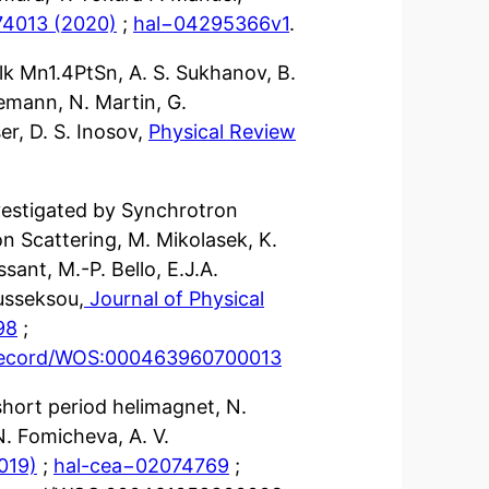
74013 (2020)
;
hal−04295366v1
.
lk Mn1.4PtSn, A. S. Sukhanov, B.
nemann, N. Martin, G.
er, D. S. Inosov,
Physical Review
nvestigated by Synchrotron
 Scattering, M. Mikolasek, K.
sant, M.-P. Bello, E.J.A.
ousseksou,
Journal of Physical
98
;
-record/WOS:000463960700013
short period helimagnet, N.
N. Fomicheva, A. V.
019)
;
hal-cea−02074769
;