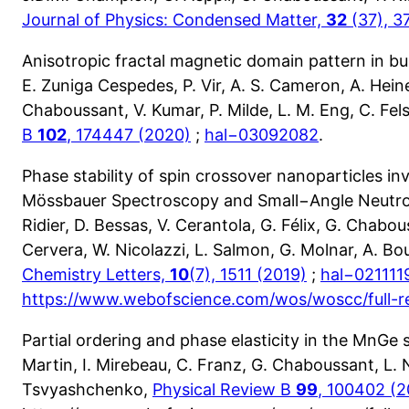
Journal of Physics: Condensed Matter,
32
(37), 3
Anisotropic fractal magnetic domain pattern in bu
E. Zuniga Cespedes, P. Vir, A. S. Cameron, A. Hei
Chaboussant, V. Kumar, P. Milde, L. M. Eng, C. Fels
B
102
, 174447 (2020)
;
hal−03092082
.
Phase stability of spin crossover nanoparticles i
Mössbauer Spectroscopy and Small−Angle Neutron
Ridier, D. Bessas, V. Cerantola, G. Félix, G. Chabous
Cervera, W. Nicolazzi, L. Salmon, G. Molnar, A. B
Chemistry Letters,
10
(7), 1511 (2019)
;
hal−021111
https://www.webofscience.com/wos/woscc/full
Partial ordering and phase elasticity in the MnGe 
Martin, I. Mirebeau, C. Franz, G. Chaboussant, L. 
Tsvyashchenko,
Physical Review B
99
, 100402 (2