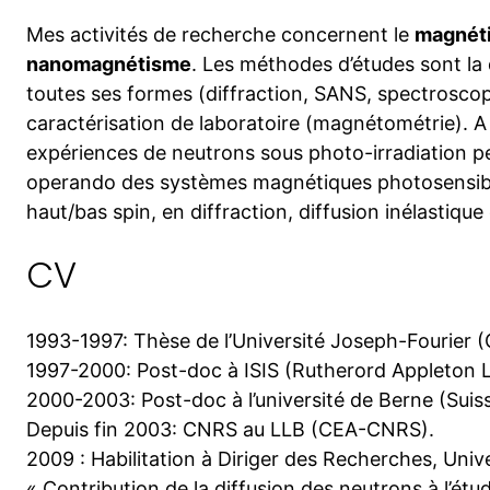
Mes activités de recherche concernent le
magnéti
nanomagnétisme
. Les méthodes d’études sont la
toutes ses formes (diffraction, SANS, spectroscop
caractérisation de laboratoire (magnétométrie). A 
expériences de neutrons sous photo-irradiation per
operando des systèmes magnétiques photosensibl
haut/bas spin, en diffraction, diffusion inélastique
CV
1993-1997: Thèse de l’Université Joseph-Fourier (
1997-2000: Post-doc à ISIS (Rutherord Appleton L
2000-2003: Post-doc à l’université de Berne (Suiss
Depuis fin 2003: CNRS au LLB (CEA-CNRS).
2009 : Habilitation à Diriger des Recherches, Unive
« Contribution de la diffusion des neutrons à l’étu