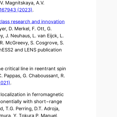
.V. Magnitskaya, A.V.
 167943 (2023)
.
class research and innovation
yer, D. Merkel, F. Ott, G.
 J. Neuhaus, L. van Eijck, L.
R. McGreevy, S. Cosgrove, S.
htnESS2 and LENS publication
 critical line in reentrant spin
C. Pappas, G. Chaboussant, R.
2021)
.
localization in ferromagnetic
xponentially with short−range
, T.G. Perring, D.T. Adroja,
mura, Y. Tokura P. Manuel,