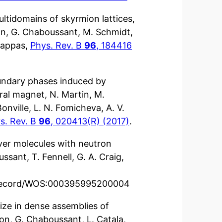
ultidomains of skyrmion lattices,
tin, G. Chaboussant, M. Schmidt,
 Pappas,
Phys. Rev. B
96
, 184416
oundary phases induced by
ral magnet, N. Martin, M.
nville, L. N. Fomicheva, A. V.
s. Rev. B
96
, 020413(R) (2017)
.
ver molecules with neutron
ussant, T. Fennell, G. A. Craig,
-record/WOS:000395995200004
size in dense assemblies of
lon, G. Chaboussant, L. Catala,