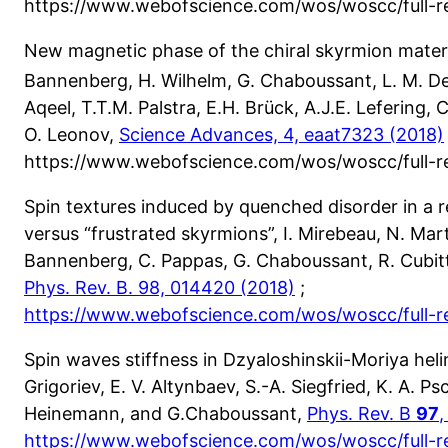
https://www.webofscience.com/wos/woscc/full
New magnetic phase of the chiral skyrmion mater
Bannenberg, H. Wilhelm, G. Chaboussant, L. M. De
Aqeel, T.T.M. Palstra, E.H. Brück, A.J.E. Lefering,
O. Leonov,
Science Advances, 4, eaat7323 (2018)
https://www.webofscience.com/wos/woscc/full
Spin textures induced by quenched disorder in a r
versus “frustrated skyrmions”, I. Mirebeau, N. Mart
Bannenberg, C. Pappas, G. Chaboussant, R. Cubitt
Phys. Rev. B. 98, 014420 (2018)
;
https://www.webofscience.com/wos/woscc/full
Spin waves stiffness in Dzyaloshinskii-Moriya hel
Grigoriev, E. V. Altynbaev, S.-A. Siegfried, K. A. P
Heinemann, and G.Chaboussant,
Phys. Rev. B
97
https://www.webofscience.com/wos/woscc/full