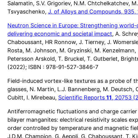
Salamatin, S.V. Grigoriev, N.M. Chtchelkatchev, M
Tsvyaschenko,
J. of Alloys and Compounds, 935,
Neutron Science in Europe: Strengthening world-
delivering economic and societal impact
, A. Schre
Chaboussant, HR Ronnow, J. Tierney, J. Womersley,
Rosta, M. Johnson, M. Gryzinski, M. Kenzelmann, 
Petersson Arskold, T. Bruckel, T. Gutberlet, Brig
(2022); ISBN : 978-91-527-3846-7
Field-induced vortex-like textures as a probe of the
glasses, N. Martin, L.J. Bannenberg, M. Deutsch, 
Cubitt, I. Mirebeau,
Scientific Reports
11
, 20753 (
Antiferromagnetic fluctuations and charge carrier 
bilayer manganites: electrical resistivity scales e
order controlled by temperature and magnetic field
J.D.M. Champion, G. Aeppli, G. Chaboussant, T. Ki