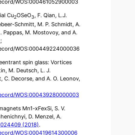
-record/WOS:000461052900003
ial Cu
OSeO
, F. Qian, L.J.
2
3
beer-Schmitt, M. P. Schmidt, A.
 C. Pappas, M. Mostovoy, and A.
;
-record/WOS:000449224000036
eentrant spin glass: Vortices
in, M. Deutsch, L. J.
, C. Decorse, and A. O. Leonov,
-record/WOS:000439280000003
imagnets Mn1-xFexSi, S. V.
schenichnyi, D. Menzel, A.
, 024409 (2018)
.
-record/WOS:000419614300006