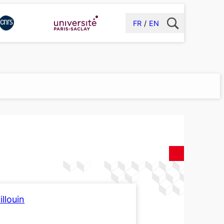
FR
EN
llouin