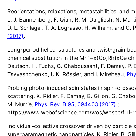
Reorientations, relaxations, metastabilities, and m
L. J. Bannenberg, F. Qian, R. M. Dalgliesh, N. Mar
D. L. Schlagel, T. A. Lograsso, H. Wilhelm, and C.
(2017)
.
Long-period helical structures and twist-grain b
chemical substitution in the Mn1−x(Co,Rh)xGe chi
Deutsch, H. Fuchs, G. Chaboussant, F. Damay, P. Bo
Tsvyashchenko, U.K. Rössler, and I. Mirebeau,
Phy
Probing photo-induced spin states in spin-crosso
scattering, K. Ridier, F. Damay, B. Gillon, G. Chabo
M. Murrie,
Phys. Rev. B 95, 094403 (2017)
;
https://www.webofscience.com/wos/woscc/full
Individual-collective crossover driven by particle 
superparamagnetic nanoparticles, K. Ridier, B. Gil