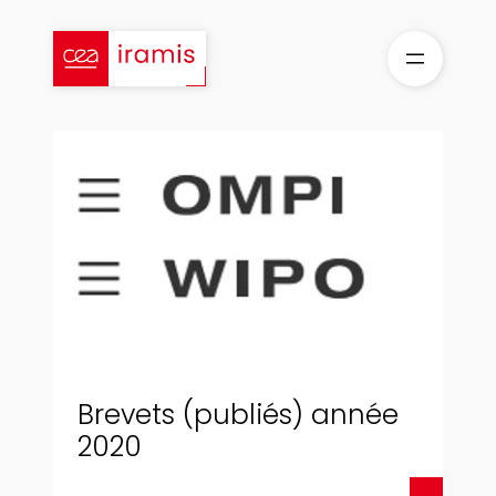
Aller
au
contenu
Brevets (publiés) année
2020