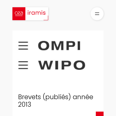
Aller
au
contenu
Brevets (publiés) année
2013