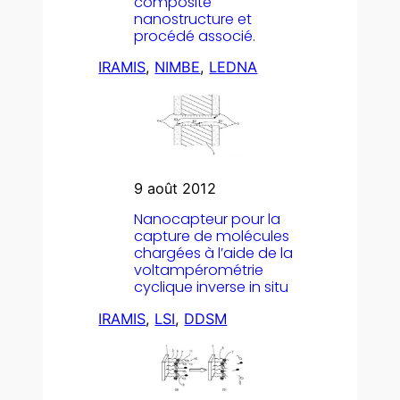
composite
nanostructure et
procédé associé.
IRAMIS
, 
NIMBE
, 
LEDNA
9 août 2012
Nanocapteur pour la
capture de molécules
chargées à l’aide de la
voltampérométrie
cyclique inverse in situ
IRAMIS
, 
LSI
, 
DDSM