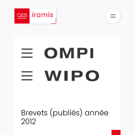
Aller
au
contenu
Brevets (publiés) année
2012