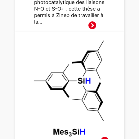
photocatalytique des liaisons
N–O et S–O« , cette thèse a
permis à Zineb de travailler à
la…
Mesure
r
l’hydrici
té des
hydrosi
lanes :
une
premièr
e
référen
ce
expéri
mental
e