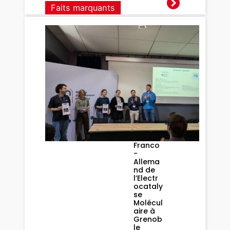
Faits marquants
Le prix
du
meilleu
r
poster
pour
Marylis
e
Triacca
au
2ème
Sympo
sium
Franco
-
Allema
nd de
l’Electr
ocataly
se
Molécul
aire à
Grenob
le