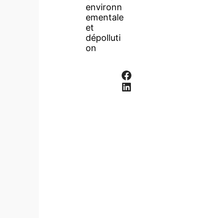
environn
ementale
et
dépolluti
on
Facebook
LinkedIn