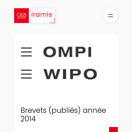
Aller
au
contenu
Brevets (publiés) année
2014