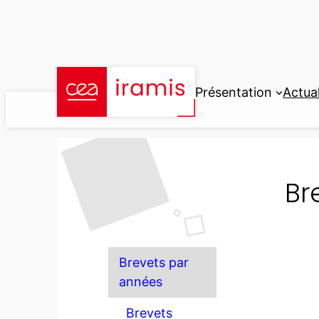
Aller
au
contenu
Présentation
Actual
Br
Brevets par
années
Brevets