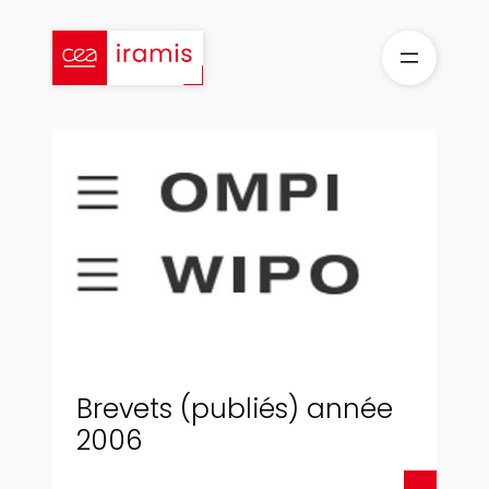
Aller
au
contenu
Brevets (publiés) année
2006