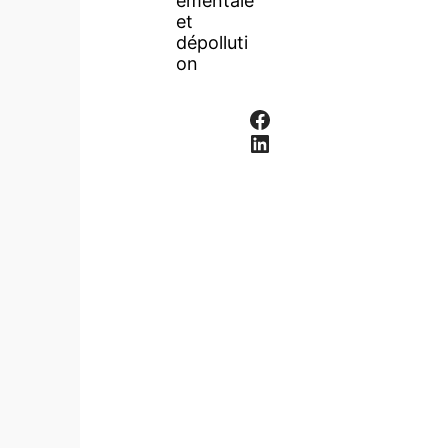
ementale
et
dépolluti
on
Facebook
LinkedIn