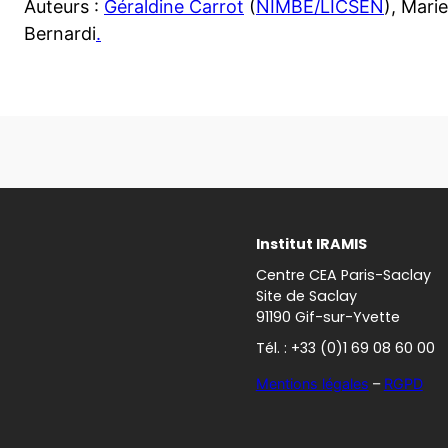
Auteurs :
Géraldine Carrot
(
NIMBE/LICSEN
), Mari
Bernardi
.
Institut IRAMIS
Centre CEA Paris-Saclay
Site de Saclay
91190 Gif-sur-Yvette
Tél. : +33 (0)1 69 08 60 00
Mentions légales
–
RGPD