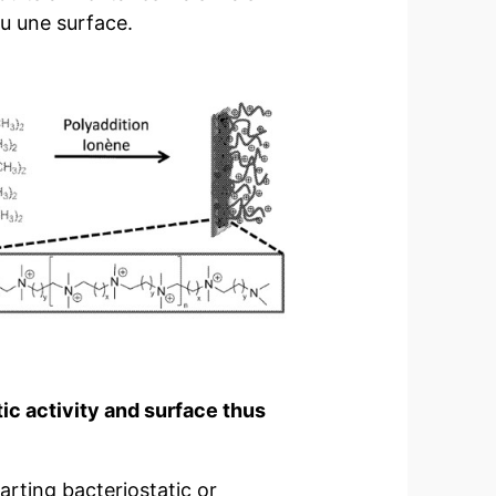
ou une surface.
ic activity and surface thus
rting bacteriostatic or