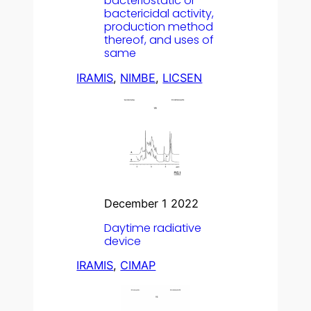
bacteriostatic or
bactericidal activity,
production method
thereof, and uses of
same
IRAMIS
, 
NIMBE
, 
LICSEN
December 1 2022
Daytime radiative
device
IRAMIS
, 
CIMAP