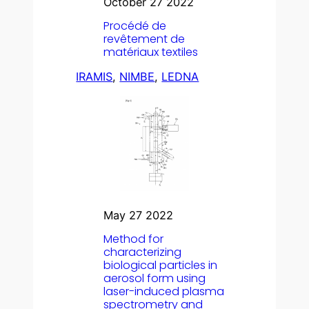
October 27 2022
Procédé de
revêtement de
matériaux textiles
IRAMIS
, 
NIMBE
, 
LEDNA
May 27 2022
Method for
characterizing
biological particles in
aerosol form using
laser-induced plasma
spectrometry and