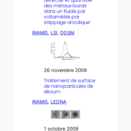
détecter et quantifier
des métaux lourds
dans un fluide par
voltamétrie par
strippage anodique’
IRAMIS
, 
LSI
, 
DDSM
26 novembre 2009
Traitement de surface
de nanoparticules de
silicium
IRAMIS
, 
LEDNA
1 octobre 2009