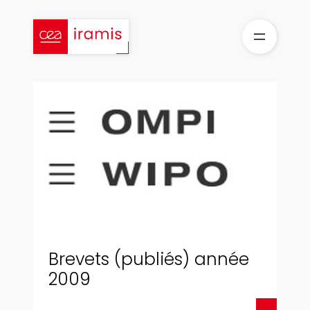
Aller
au
contenu
Brevets (publiés) année
2009